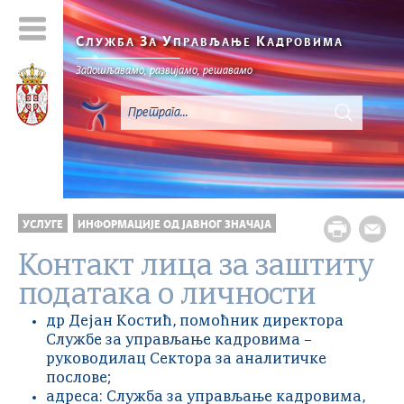
С
З
У
К
ЛУЖБА
А
ПРАВЉАЊЕ
АДРОВИМА
Запошљавамо, развијамо, решавамо
УСЛУГЕ
ИНФОРМАЦИЈЕ ОД ЈАВНОГ ЗНАЧАЈА
Контакт лица за заштиту
података о личности
др Дејан Костић, помоћник директора
Службе за управљање кадровима –
руководилац Сектора за аналитичке
послове;
адреса: Служба за управљање кадровима,