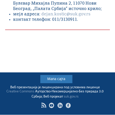
Булевар Михајла Пупина 2, 11070 Нови
Београд, „Палата Србија“ источно крило;
мејл адреса:
dejan.kostic@suk.gov.rs
контакт телефон: 011/3130911.
Мапа сајта
Веб презентација jе лиценциранa под условима лиценце
Creative Commons
Ауторство-Некомерцијално-Без прерада 3.0
Србија; Веб пројекат
suk.gov.rs