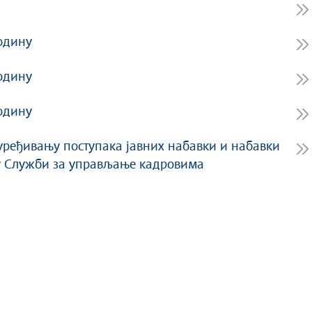
годину
годину
годину
ређивању поступака јавних набавки и набавки
 у Служби за управљање кадровима