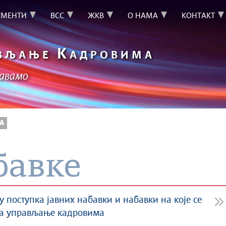
УМЕНТИ
ВСС
ЖКВ
О НАМА
КОНТАКТ
К
ВЉАЊЕ
АДРОВИМА
шавамо
А
бавке
поступка јавних набавки и набавки на које се
за управљање кадровима