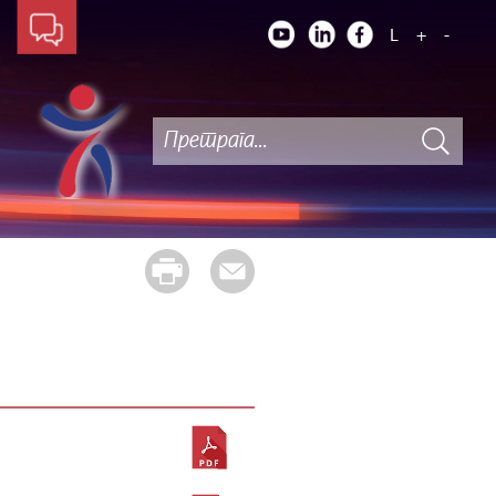
L
+
-