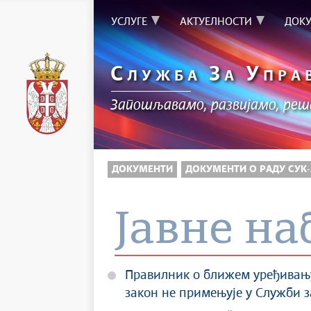
УСЛУГЕ
АКТУЕЛНОСТИ
ДОК
С
З
У
ЛУЖБА
А
ПРА
Запошљавамо, развијамо, ре
ДОКУМЕНТИ
ДОКУМЕНТИ О РАДУ СУК-
Јавне на
Правилник о ближем уређивању 
закон не примењује у Служби 