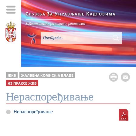
С
З
У
К
ЛУЖБА
А
ПРАВЉАЊЕ
АДРОВИМА
Запошљавамо, развијамо, решавамо
ЖКВ
ЖАЛБЕНА КОМИСИЈА ВЛАДЕ
ИЗ ПРАКСЕ ЖКВ
Нераспоређивање
Нераспоређивање