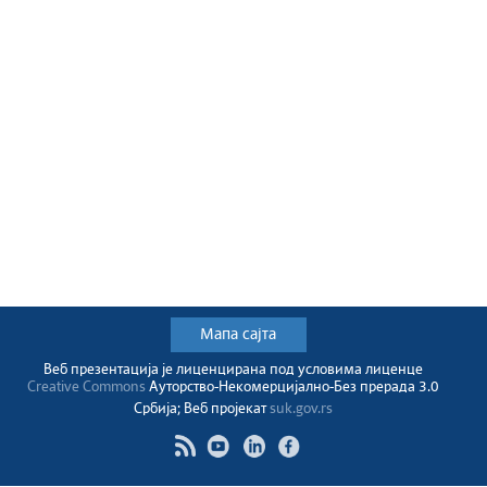
Мапа сајта
Веб презентација jе лиценциранa под условима лиценце
Creative Commons
Ауторство-Некомерцијално-Без прерада 3.0
Србија; Веб пројекат
suk.gov.rs