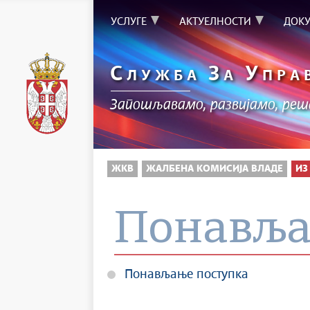
УСЛУГЕ
АКТУЕЛНОСТИ
ДОК
С
З
У
ЛУЖБА
А
ПРА
Запошљавамо, развијамо, ре
ЖКВ
ЖАЛБЕНА КОМИСИЈА ВЛАДЕ
ИЗ
Понавља
Понављање поступка