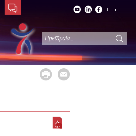
L
+
-