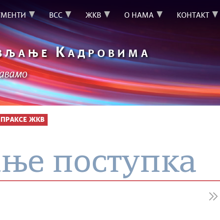
УМЕНТИ
ВСС
ЖКВ
О НАМА
КОНТАКТ
К
ВЉАЊЕ
АДРОВИМА
шавамо
 ПРАКСЕ ЖКВ
ње поступка