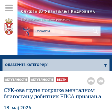
С
З
У
К
ЛУЖБА
А
ПРАВЉАЊЕ
АДРОВИМА
Запошљавамо, развијамо, решавамо
ОДАБЕРИТЕ КАТЕГОРИЈУ:
Вести
АКТУЕЛНОСТИ
АКТУЕЛНОСТИ
ВЕСТИ
Вести о објављеним конкурсима за положаје
СУК-ове групе подршке менталном
Вести о објављеним конкурсима за
благостању добитник ЕПСА признања
извршилачка радна места
Фото галерија
18. мај 2026.