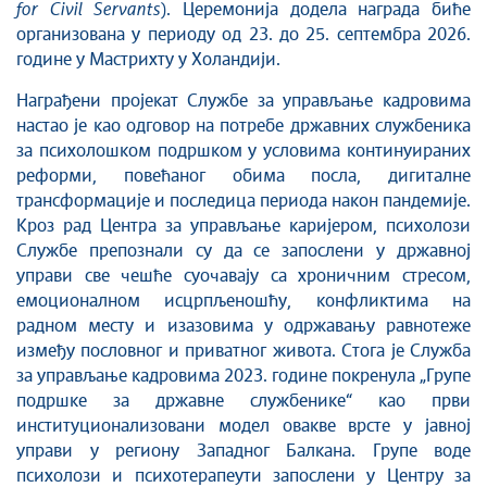
for Civil Servants
). Церемонија додела награда биће
организована у периоду од 23. до 25. септембра 2026.
године у Мастрихту у Холандији.
Награђени пројекат Службе за управљање кадровима
настао је као одговор на потребе државних службеника
за психолошком подршком у условима континуираних
реформи, повећаног обима посла, дигиталне
трансформације и последица периода након пандемије.
Кроз рад Центра за управљање каријером, психолози
Службе препознали су да се запослени у државној
управи све чешће суочавају са хроничним стресом,
емоционалном исцрпљеношћу, конфликтима на
радном месту и изазовима у одржавању равнотеже
између пословног и приватног живота. Стога је Служба
за управљање кадровима 2023. године покренула „Групе
подршке за државне службенике“ као први
институционализовани модел овакве врсте у јавној
управи у региону Западног Балкана. Групе воде
психолози и психотерапеути запослени у Центру за