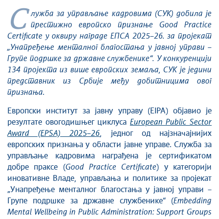
С
лужба за управљање кадровима (СУК) добила је
престижно европско признање Good Practice
Certificate у оквиру награде
ЕПСА 2025–26. за пројекат
„Унапређење менталног благостања у јавној управи –
Групе подршке за државне службенике“. У конкуренцији
134 пројекта из више европских земаља, СУК је једини
представник из Србије међу добитницима овог
признања.
Европски институт за јавну управу (EIPA) објавио је
резултате овогодишњег циклуса
European Public Sector
Award (EPSA) 2025–26
, једног од најзначајнијих
европских признања у области јавне управе. Служба за
управљање кадровима награђена је сертификатом
добре праксе (
Good Practice Certificate
) у категорији
иновативне Владе, управљања и политике за пројекат
„Унапређење менталног благостања у јавној управи –
Групе подршке за државне службенике“ (
Embedding
Mental Wellbeing in Public Administration: Support Groups