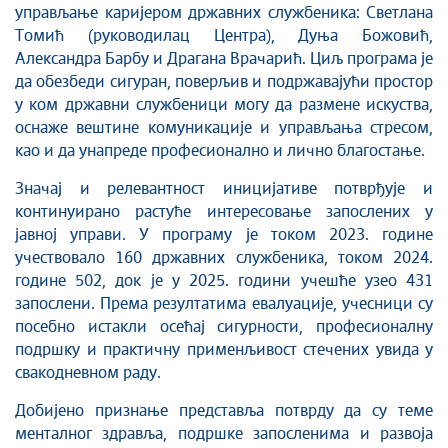
управљање каријером државних службеника: Светлана
Томић (руководилац Центра), Дуња Божовић,
Александра Барбу и Драгана Врачарић. Циљ програма је
да обезбеди сигуран, поверљив и подржавајући простор
у ком државни службеници могу да размене искуства,
оснаже вештине комуникације и управљања стресом,
као и да унапреде професионално и лично благостање.
Значај и релевантност иницијативе потврђује и
континуирано растуће интересовање запослених у
јавној управи. У програму је током 2023. године
учествовало 160 државних службеника, током 2024.
године 502, док је у 2025. години учешће узео 431
запослени. Према резултатима евалуације, учесници су
посебно истакли осећај сигурности, професионалну
подршку и практичну применљивост стечених увида у
свакодневном раду.
Добијено признање представља потврду да су теме
менталног здравља, подршке запосленима и развоја