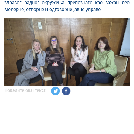
здравог радног окружења препознате као важан део
модерне, отпорне и одговорне јавне управе.
Поделите овај текст: