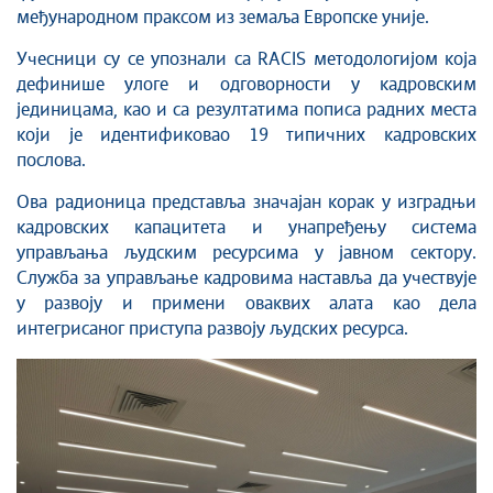
међународном праксом из земаља Европске уније.
Учесници су се упознали са RACIS методологијом која
дефинише улоге и одговорности у кадровским
јединицама, као и са резултатима пописа радних места
који је идентификовао 19 типичних кадровских
послова.
Ова радионица представља значајан корак у изградњи
кадровских капацитета и унапређењу система
управљања људским ресурсима у јавном сектору.
Служба за управљање кадровима наставља да учествује
у развоју и примени оваквих алата као дела
интегрисаног приступа развоју људских ресурса.