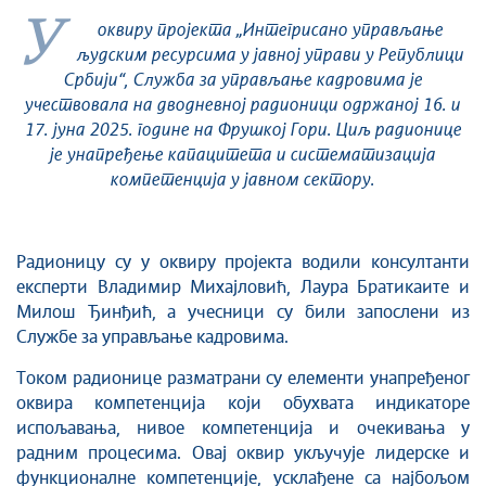
У
оквиру пројекта „Интегрисано управљање
људским ресурсима у јавној управи у Републици
Србији“, Служба за управљање кадровима је
учествовала на дводневној радионици одржаној 16. и
17. јуна 2025. године
на Фрушкој Гори.
Циљ радиониц
е
је унапређење капацитета и систематизациј
а
компетенција у јавном сектору.
Радионицу су у оквиру пројекта водили консултанти
експерти Владимир Михајловић, Лаура Братикаите и
Милош Ђинђић, а учесници су били запослени из
Службе за управљање кадровима.
Током радионице разматрани су елементи унапређеног
оквира компетенција који обухвата индикаторе
испољавања, нивое компетенција и очекивања у
радним процесима. Овај оквир укључује лидерске и
функционалне компетенције, усклађене са најбољом