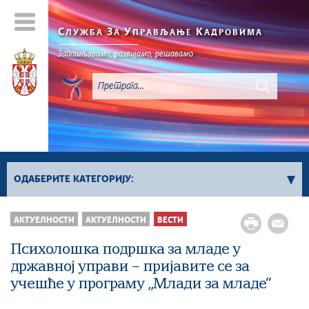
С
З
У
К
ЛУЖБА
А
ПРАВЉАЊЕ
АДРОВИМА
Запошљавамо, развијамо, решавамо
ОДАБЕРИТЕ КАТЕГОРИЈУ:
Вести
АКТУЕЛНОСТИ
АКТУЕЛНОСТИ
ВЕСТИ
Вести о објављеним конкурсима за положаје
Психолошка подршка за младе у
Вести о објављеним конкурсима за
државној управи – пријавите се за
извршилачка радна места
учешће у програму „Млади за младе“
Фото галерија