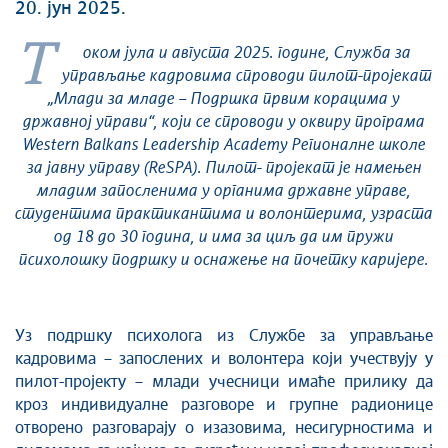
20. јун 2025.
Т
оком јула и августа 2025. године, Служба за
управљање кадровима
спроводи
пилот-пројек
ат
„Млади за младе – Подршка првим корацима у
државној управи“, који се спроводи у оквиру програма
Western Balkans Leadership Academy Регионалне школе
за јавну управу (ReSPA).
Пилот- пројекат је намењен
младим запосленима у органима државне управе,
студентима практикантима и волонтерима, узраста
од 18 до 30 година, и има за циљ да им пружи
психолошку подршку и оснажење на почетку каријере.
Уз подршку психолога из Службе за управљање
кадровима – запослених и волонтера који учествују у
пилот-пројекту – млади учесници имаће прилику да
кроз индивидуалне разговоре и групне радионице
отворено разговарају о изазовима, несигурностима и