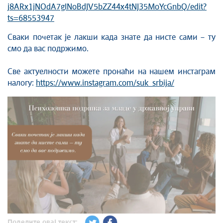
j8ARx1jNOdA7gINoBdJV5bZZ44x4tNJ35MoYcGnbQ/edit?
ts=68553947
Сваки почетак је лакши када знате да нисте сами – ту
смо да вас подржимо.
Све актуелности можете пронаћи на нашем инстаграм
налогу:
https://www.instagram.com/suk_srbija/
Поделите овај текст: