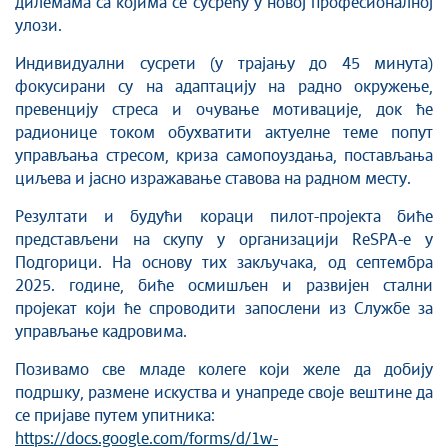
дилемама са којима се сусрећу у новој професионалној
улози.
Индивидуални сусрети (у трајању до 45 минута)
фокусирани су на адаптацију на радно окружење,
превенцију стреса и очување мотивације, док ће
радионице током обухватити актуелне теме попут
управљања стресом, криза самопоуздања, постављања
циљева и јасно изражавање ставова на радном месту.
Резултати и будући кораци пилот-пројекта биће
представљени на скупу у организацији ReSPA-е у
Подгорици. На основу тих закључака, од септембра
2025. године, биће осмишљен и развијен стални
пројекат који ће спроводити запослени из Службе за
управљање кадровима.
Позивамо све младе колеге који желе да добију
подршку, размене искуства и унапреде своје вештине да
се пријаве путем упитника:
https://docs.google.com/forms/d/1w-