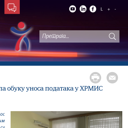
L
+
-
а обуку уноса података у ХРМИС
им
су