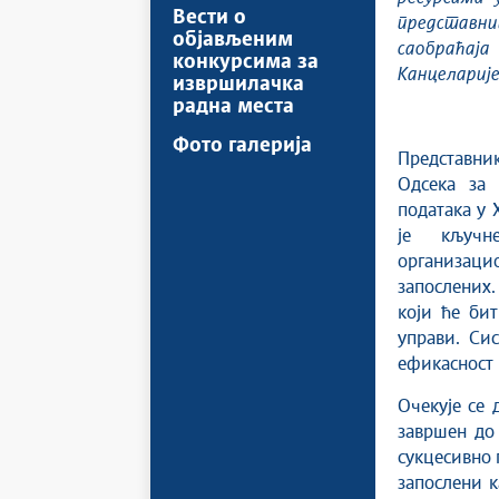
Вести о
представни
објављеним
саобраћаја
конкурсима за
Канцеларије
извршилачка
радна места
Фото галерија
Представн
Одсека за 
података у 
је кључн
организаци
запослених.
који ће би
управи. Сис
ефикасност 
Очекује се 
завршен до 
сукцесивно 
запослени к