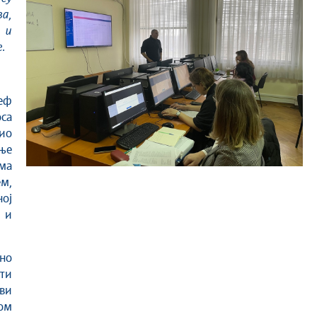
а,
 и
.
еф
са
ио
ње
ма
ем,
ој
 и
но
ти
сви
ом