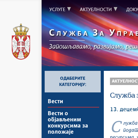
УСЛУГЕ
АКТУЕЛНОСТИ
ДОК
С
З
У
ЛУЖБА
А
ПРА
Запошљавамо, развијамо, ре
ОДАБЕРИТЕ
АКТУЕЛНОС
КАТЕГОРИЈУ:
Служба 
Вести
13. децем
Вести о
објављеним
Служба за управљање кадровима данас је започела обуку за унос
конкурсима за
подат
положаје
ресурсима 