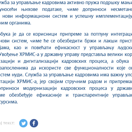
лужба за управљање кадровима активно пружа подршку мањ
 уносећи њихове податаке, чиме доприноси несметан
а нови информациони систем и успешну имплементацију
ним органима.
бука је да се корисници припреме за потпуну интеграци
 нови систем, чиме ће се обезбедити бржи и лакши прист
јама, као и повећати ефикасност у управљању људск
Увођење ХРМИС-а у државну управу представља велики кор
зацији и дигитализацији кадровских процеса, а обука 
запосленима да искористе све функционалности које ов
стем нуди. Служба за управљање кадровима има важну уло
тацији ХРМИС-а, јер својим стручним радом и припрема
оприноси модернизацији кадровских процеса у државн
ме обезбеђује ефикасније и транспарентније управља
сурсима.
ј текст: