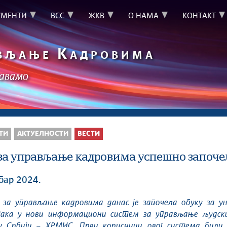
УМЕНТИ
ВСС
ЖКВ
О НАМА
КОНТАКТ
К
ВЉАЊЕ
АДРОВИМА
шавамо
ТИ
АКТУЕЛНОСТИ
ВЕСТИ
за управљање кадровима успешно започел
бар 2024.
ака у нови информациони систем за управљање људск
у Србији – ХРМИС. Први корисници овог система били 