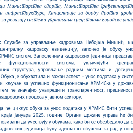
ци Министарства спорта, Министарства грађевинарств
 и инфраструктуре, Канцеларије за борбу против дрога
 за ревизију система управљања средствима Европске уније
ик Службе за управљање кадровима Небојша Мишић, ш
централну кадровску евиденцију, започео је обуку уно
ХРМИС систем. Запосленима кадровских јединица представ
е функционалности система, укључујући креира
оних структура, управљање радним местима и досијеи
 Обука је обухватила и важан аспект – унос података у сист
ти кључан за успешно функционисање ХРМИС-а у државн
тем ће значајно унапредити транспарентност, прецизност
кадровских процеса у јавном сектору.
да ће циклус обука за унос података у ХРМИС бити успеш
краја јануара 2025. године. Органи држане управа ће би
позивани да учествују у обукама, како би се обезбедило да 
адровских јединица буду адекватно обучени за рад у нов