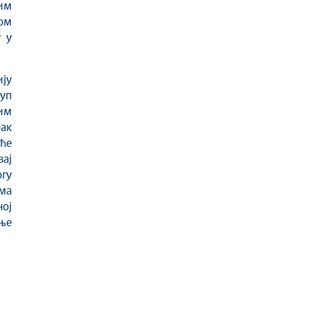
им
ом
 у
ју
уп
им
ак
ће
ај
гу
ма
ој
ње