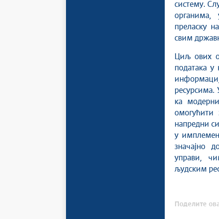
систему. С
органима,
преласку н
свим држав
Циљ ових о
података у
информаци
ресурсима. 
ка модерни
омогућити 
напредни си
у имплемен
значајно д
управи, чи
људским ре
Поделите ова