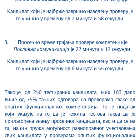
Кандидат који је најбрже завршио наведену проверу је
то учинио у времену од 7 минута и 58 секунди;
Просечно време трајања провере компетенције
Пословна комуникација
је 22 минута и 17 секунди.
Кандидат који је најбрже завршио наведену проверу је
то учинио у времену од 6 минута и 55 секунди.
Такође, од 250 тестираних кандидата, њих 163 дало
више од 75% тачних одговора на проверама сваке од
општих функционалних компетенција. То је податак
који указује на то да је тежина тестова таква да је
прилагођена знању просечног кандидата, као и да се на
тај начин пружа могућност равноправног учествовања
свих кандидата у проверама општих функционалних