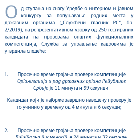
О
д ступања на снагу Уредбе о интерном и јавном
конкурсу за попуњавање радних места у
државним органима („Службени гласник РС“, бр.
2/2019), на репрезентативном узорку од 250 тестираних
кандидата на проверама општих функционалних
компетенција, Служба за управљање кадровима је
утврдила следеће:
Просечно време трајања провере компетенције
Организација и рад државних органа Републике
Србије
је 11 минута и 59 секунди.
Кандидат који је најбрже завршио наведену проверу је
то учинио у времену од 4 минута и 6 секунди;
Просечно време трајања провере компетенције
Дигитална писменост
је 24 минута и 32 секунде.