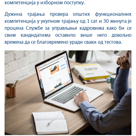
компетенција у изборном поступку.
Дужина трајања провера општих функционалних
компетенција у укупном трајању од 1 сат и 30 минута је
процена Службе за управљање кадровима како би се
свим кандидатима оставило више него довољно
времена да се благовремено уради сваки од тестова.